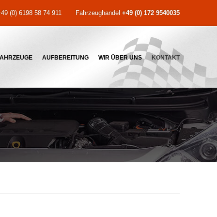
49 (0) 6198 58 74 911
Fahrzeughandel
+49 (0) 172 9540035
Email:
Autoservice-Eppstein@gmx.de
FAHRZEUGE
AUFBEREITUNG
WIR ÜBER UNS
KONTAKT