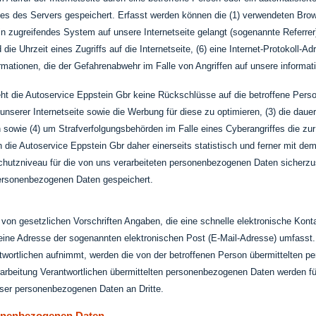
les des Servers gespeichert. Erfasst werden können die (1) verwendeten Br
ein zugreifendes System auf unsere Internetseite gelangt (sogenannte Referrer
ie Uhrzeit eines Zugriffs auf die Internetseite, (6) eine Internet-Protokoll-Ad
rmationen, die der Gefahrenabwehr im Falle von Angriffen auf unsere inform
ht die Autoservice Eppstein Gbr keine Rückschlüsse auf die betroffene Perso
te unserer Internetseite sowie die Werbung für diese zu optimieren, (3) die da
 sowie (4) um Strafverfolgungsbehörden im Falle eines Cyberangriffes die zur
ie Autoservice Eppstein Gbr daher einerseits statistisch und ferner mit dem
hutzniveau für die von uns verarbeiteten personenbezogenen Daten sicherzu
personenbezogenen Daten gespeichert.
nd von gesetzlichen Vorschriften Angaben, die eine schnelle elektronische K
ine Adresse der sogenannten elektronischen Post (E-Mail-Adresse) umfasst. S
ntwortlichen aufnimmt, werden die von der betroffenen Person übermittelten 
 Verarbeitung Verantwortlichen übermittelten personenbezogenen Daten werden
eser personenbezogenen Daten an Dritte.
onenbezogenen Daten