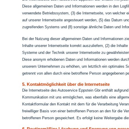
Diese allgemeinen Daten und Informationen werden in den Logfi
verwendete Betriebssystem, (3) die Internetseite, von welcher 
auf unserer Internetseite angesteuert werden, (5) das Datum und d
zugreifenden Systems und (8) sonstige ähnliche Daten und Info
Bei der Nutzung dieser allgemeinen Daten und Informationen zie
Inhalte unserer Internetseite korrekt auszuliefern, (2) die Inhal
Systeme und der Technik unserer Internetseite zu gewährleisten
Diese anonym erhobenen Daten und Informationen werden durch d
unserem Unternehmen zu erhöhen, um letztlich ein optimales Sc
getrennt von allen durch eine betroffene Person angegebenen 
5. Kontaktmöglichkeit über die Internetseite
Die Internetseite des Autoservice Eppstein Gbr enthält aufgru
Kommunikation mit uns ermöglichen, was ebenfalls eine allgeme
Kontaktformular den Kontakt mit dem für die Verarbeitung Vera
freiwilliger Basis von einer betroffenen Person an den für die
betroffenen Person gespeichert. Es erfolgt keine Weitergabe di
6. Routinemäßige Löschung und Sperrung von pers