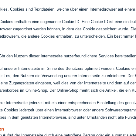
kies. Cookies sind Textdateien, welche über einen Internetbrowser auf ein
Cookies enthalten eine sogenannte Cookie-ID. Eine Cookie-ID ist eine eindeu
browser zugeordnet werden können, in dem das Cookie gespeichert wurde. Die
netbrowsern, die andere Cookies enthalten, zu unterscheiden. Ein bestimmter 
r den Nutzern dieser Internetseite nutzerfreundlichere Services bereitstelle
f unserer Internetseite im Sinne des Benutzers optimiert werden. Cookies er
st es, den Nutzern die Verwendung unserer Internetseite zu erleichtern. Der 
t seine Zugangsdaten eingeben, weil dies von der Internetseite und dem auf
enkorbes im Online-Shop. Der Online-Shop merkt sich die Artikel, die ein Kun
e Internetseite jederzeit mittels einer entsprechenden Einstellung des genu
e Cookies jederzeit über einen Internetbrowser oder andere Softwareprogramm
ies in dem genutzten Internetbrowser, sind unter Umständen nicht alle Funkti
en
m Aufruf der Internetseite durch eine betroffene Person oder ein automatisie